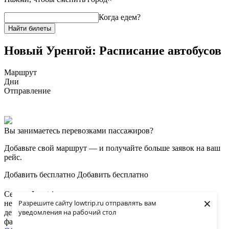
Когда едем?
Найти билеты
Новый Уренгой: Расписание автобусов
Маршрут
Дни
Отправление
Вы занимаетесь перевозками пассажиров?
Добавьте свой маршрут
— и получайте больше заявок на ваш
рейс.
Добавить бесплатно
Добавить бесплатно
Сервис Lowtrip помогает путешественникам находить
×
Разрешите сайту lowtrip.ru отправлять вам
недорогие билеты на автобус, ж/д, ищет попутные машины,
уведомления на рабочий стол
дешевое жилье, бесплатные аудигиды, экономное питание в
фаст-фуде.